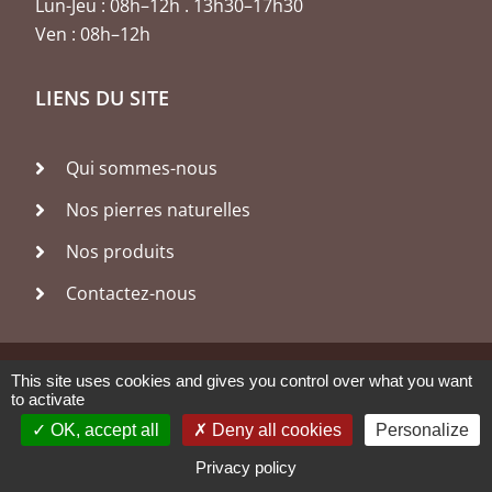
Lun-Jeu : 08h–12h . 13h30–17h30
Ven : 08h–12h
LIENS DU SITE
Qui sommes-nous
Nos pierres naturelles
Nos produits
Contactez-nous
This site uses cookies and gives you control over what you want
© 2026,
Constant & Fils
Mentions Légales
to activate
Une création : Art Média, agence de communication et de
OK, accept all
Deny all cookies
Personalize
marketing digital à Agen (47)
Privacy policy